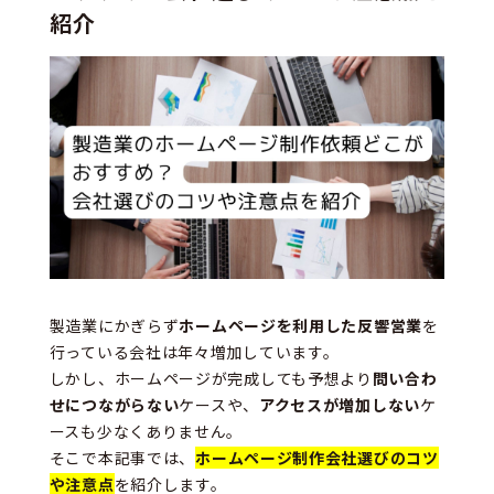
紹介
製造業にかぎらず
ホームページを利用した反響営業
を
行っている会社は年々増加しています。
しかし、ホームページが完成しても予想より
問い合わ
せにつながらない
ケースや、
アクセスが増加しない
ケ
ースも少なくありません。
そこで本記事では、
ホームページ制作会社選びのコツ
や注意点
を紹介します。